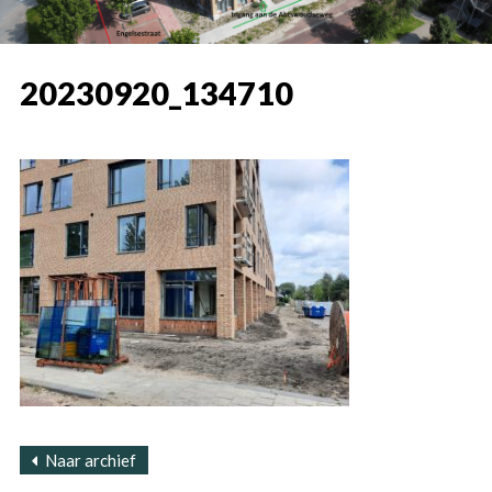
20230920_134710
Naar archief