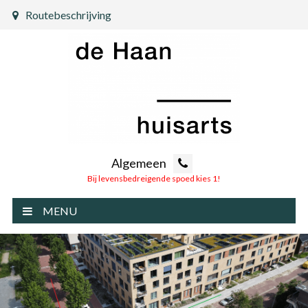
Routebeschrijving
Algemeen
Bij levensbedreigende spoed kies 1!
MENU