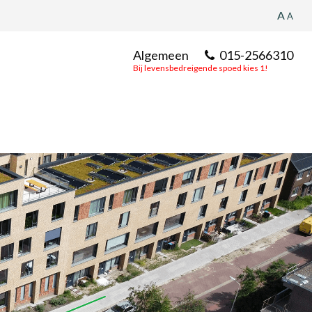
A
A
Algemeen
015-2566310
Bij levensbedreigende spoed kies 1!