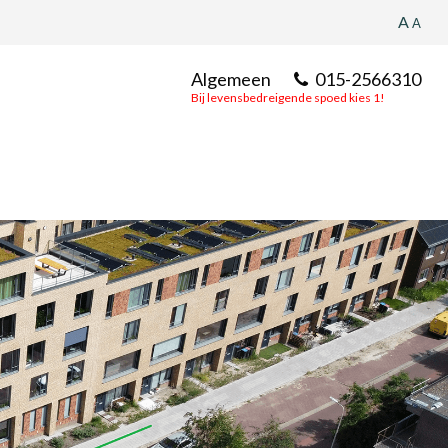
A
A
Algemeen
015-2566310
Bij levensbedreigende spoed kies 1!